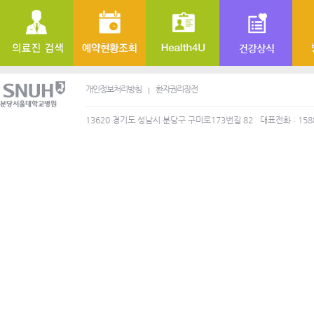
개인정보처리방침
환자권리장전
13620 경기도 성남시 분당구 구미로173번길 82
대표전화 : 158