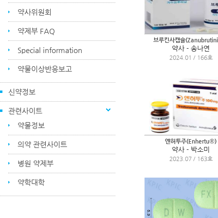
약사위원회
약제부 FAQ
브루킨사캡슐(Zanubrutini
약사 - 송나연
Special information
2024.01 / 166호
약물이상반응보고
신약정보
관련사이트
약물정보
엔허투주(Enhertu®)
의약 관련사이트
약사 - 박소미
2023.07 / 163호
병원 약제부
약학대학