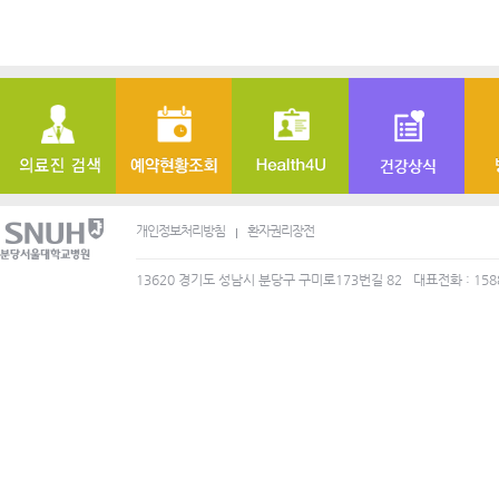
개인정보처리방침
환자권리장전
13620 경기도 성남시 분당구 구미로173번길 82
대표전화 : 158