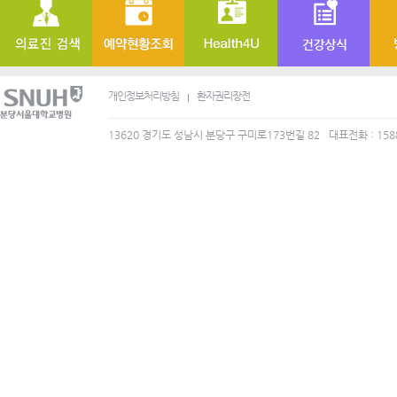
개인정보처리방침
환자권리장전
13620 경기도 성남시 분당구 구미로173번길 82
대표전화 : 158