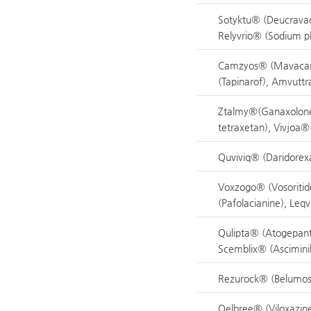
Sotyktu® (Deucravac
Relyvrio® (Sodium ph
Camzyos® (Mavacam
(Tapinarof), Amvuttr
Ztalmy®(Ganaxolone)
tetraxetan), Vivjoa
Quviviq® (Daridorex
Voxzogo® (Vosoritide
(Pafolacianine), Leqvi
Qulipta® (Atogepant
Scemblix® (Ascimini
Rezurock® (Belumosu
Qelbree® (Viloxazine)