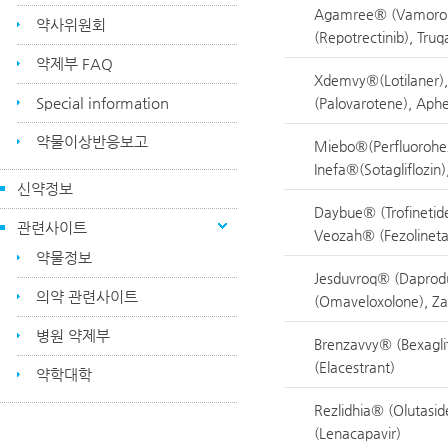
Agamree® (Vamorolon
약사위원회
(Repotrectinib), Tru
약제부 FAQ
Xdemvy®(Lotilaner),
Special information
(Palovarotene), Aph
약물이상반응보고
Miebo®(Perfluorohe
Inefa®(Sotagliflozin),
신약정보
Daybue® (Trofinetide
관련사이트
Veozah® (Fezolineta
약물정보
Jesduvroq® (Daprodus
의약 관련사이트
(Omaveloxolone), Z
병원 약제부
Brenzavvy® (Bexaglif
(Elacestrant)
약학대학
Rezlidhia® (Olutasid
(Lenacapavir)