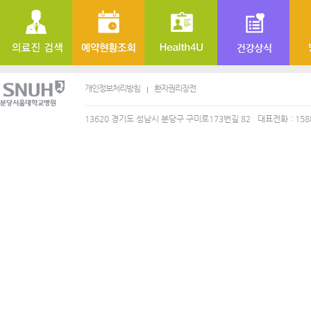
개인정보처리방침
환자권리장전
13620 경기도 성남시 분당구 구미로173번길 82
대표전화 : 158