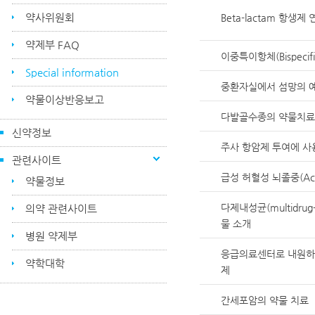
약사위원회
Beta-lactam 항생
약제부 FAQ
이중특이항체(Bispecifi
Special information
중환자실에서 섬망의 
약물이상반응보고
다발골수종의 약물치료
신약정보
주사 항암제 투여에 사
관련사이트
급성 허혈성 뇌졸중(Acute 
약물정보
다제내성균(multidrug-r
의약 관련사이트
물 소개
병원 약제부
응급의료센터로 내원하는
약학대학
제
간세포암의 약물 치료