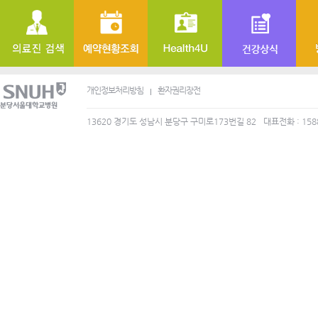
개인정보처리방침
환자권리장전
13620 경기도 성남시 분당구 구미로173번길 82
대표전화 : 158