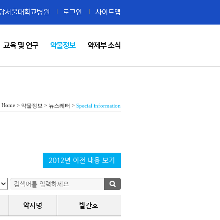
당서울대학교병원
로그인
사이트맵
교육 및 연구
약물정보
약제부 소식
Home >
>
>
약물정보
뉴스레터
Special information
2012년 이전 내용 보기
약사명
발간호