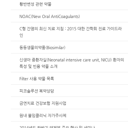
황반변성 관련 약물
NOAC(New Oral AntiCoagulants)
C형 간염의 최신 치료 지침 : 2015 대한 간학회 진료 가이드라
인
동등생물의약품(Biosimilar)
신생아 중환자실(Neonatal intensive care unit, NICU) 환자의
특성 및 빈용 약물 소개
Filter 사용 약물 목록
피코솔루션 복약상담
금연치료 건강보험 지원사업
원내 불임클리닉 자가주사제
2014년도 하반기 약제부 주요 행사 및 세미나