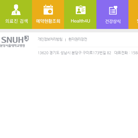
개인정보처리방침
환자권리장전
13620 경기도 성남시 분당구 구미로173번길 82
대표전화 : 158