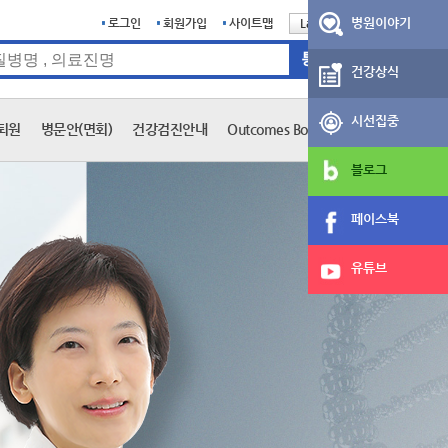
병원이야기
로그인
회원가입
사이트맵
Language
English
건강상식
시선집중
퇴원
병문안(면회)
건강검진안내
Outcomes Book
블로그
페이스북
유튜브