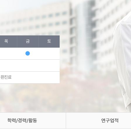
목
금
토
순환진료
학력/경력/활동
연구업적