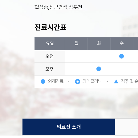
협심증,심근경색,심부전
진료시간표
요일
월
화
수
오전
오후
외래진료
외래클리닉
격주 및 
의료진 소개