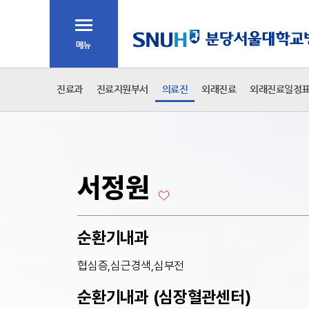
주메뉴
전체메뉴
2차 메뉴
진료과
진료지원부서
의료진
외래진료
외래진료일정
본문
서정원
순환기내과
협심증,심근경색,심부전
순환기내과 (심장혈관센터)