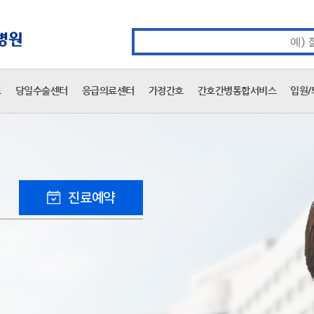
카피라이트 바로가기
주메뉴 바로가기
본문 바로가기
통합검색 검색어 입력
표
당일수술센터
응급의료센터
가정간호
간호간병통합서비스
입원/
진료예약