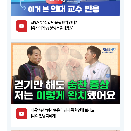
혈압약은 정말 먹을 필요가 없나?
[유사의학 vs 분당서울대병원]
대동맥판막협착증은 아닌지 꼭 확인해 보세요
[나의 질병극복기]