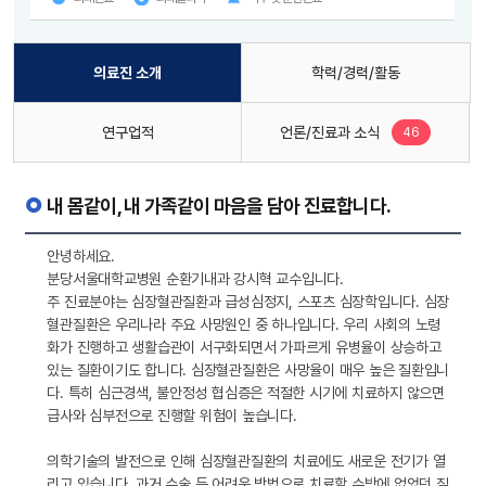
의료진 소개
학력/경력/활동
새로운 글
연구업적
언론/진료과 소식
46
내 몸같이, 내 가족같이 마음을 담아 진료합니다.
안녕하세요.
분당서울대학교병원 순환기내과 강시혁 교수입니다.
주 진료분야는 심장혈관질환과 급성심정지, 스포츠 심장학입니다. 심장
혈관질환은 우리나라 주요 사망원인 중 하나입니다. 우리 사회의 노령
화가 진행하고 생활습관이 서구화되면서 가파르게 유병율이 상승하고
있는 질환이기도 합니다. 심장혈관질환은 사망율이 매우 높은 질환입니
다. 특히 심근경색, 불안정성 협심증은 적절한 시기에 치료하지 않으면
급사와 심부전으로 진행할 위험이 높습니다.
의학기술의 발전으로 인해 심장혈관질환의 치료에도 새로운 전기가 열
리고 있습니다. 과거 수술 등 어려운 방법으로 치료할 수밖에 없었던 질