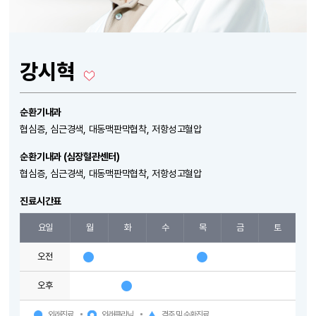
강시혁
순환기내과
협심증, 심근경색, 대동맥판막협착, 저항성고혈압
순환기내과 (심장혈관센터)
협심증, 심근경색, 대동맥판막협착, 저항성고혈압
진료시간표
요일
월
화
수
목
금
토
오전
오후
외래진료
외래클리닉
격주 및 순환진료