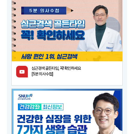
심근경색 골든타임, 꼭! 확인하세요
[5분 의사수첩]