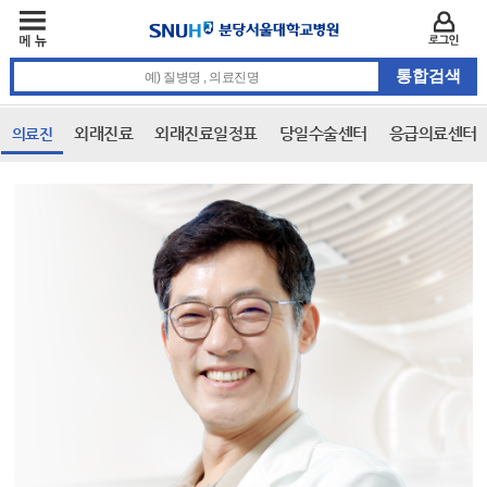
주메뉴
카피라이트 바로가기
주메뉴 바로가기
본문 바로가기
로그인
통합검색 검색어 입력
외래진료
외래진료일정표
당일수술센터
응급의료센터
의료진
본문