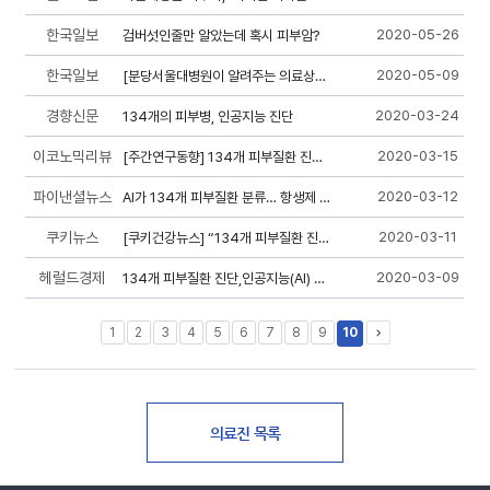
한국일보
2020-05-26
검버섯인줄만 알았는데 혹시 피부암?
한국일보
2020-05-09
[분당서울대병원이 알려주는 의료상식] 봄철 자외선을 피해라!
경향신문
2020-03-24
134개의 피부병, 인공지능 진단
이코노믹리뷰
2020-03-15
[주간연구동향] 134개 피부질환 진단 AI 개발
파이낸셜뉴스
2020-03-12
AI가 134개 피부질환 분류… 항생제 처방도 척척 [정명진 의학전문기자의 청진...
쿠키뉴스
2020-03-11
[쿠키건강뉴스] “134개 피부질환 진단하는 인공지능 개발”
헤럴드경제
2020-03-09
134개 피부질환 진단,인공지능(AI) 개발
1
2
3
4
5
6
7
8
9
10