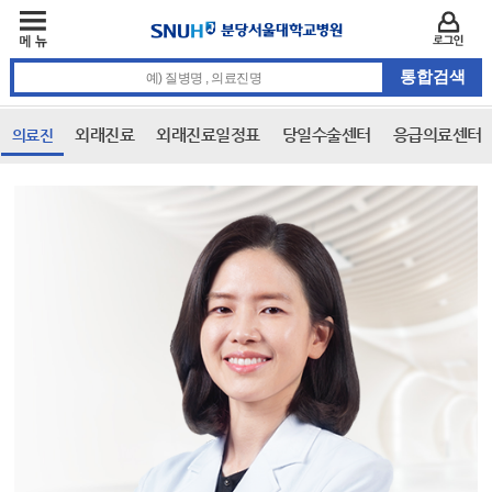
주메뉴
카피라이트 바로가기
주메뉴 바로가기
본문 바로가기
로그인
통합검색 검색어 입력
외래진료
외래진료일정표
당일수술센터
응급의료센터
의료진
본문