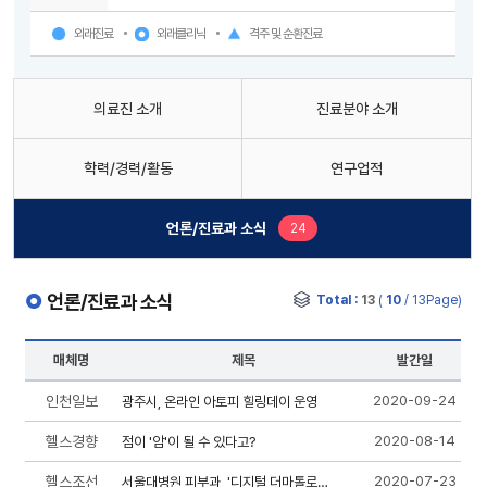
외래진료
외래클리닉
격주 및 순환진료
의료진 소개
진료분야 소개
학력/경력/활동
연구업적
새로운 글
언론/진료과 소식
24
언론/진료과 소식
Total :
13
(
10
/ 13Page)
매체명
제목
발간일
인천일보
2020-09-24
광주시, 온라인 아토피 힐링데이 운영
헬스경향
2020-08-14
점이 '암'이 될 수 있다고?
헬스조선
2020-07-23
서울대병원 피부과, '디지털 더마톨로지 센터' 개소