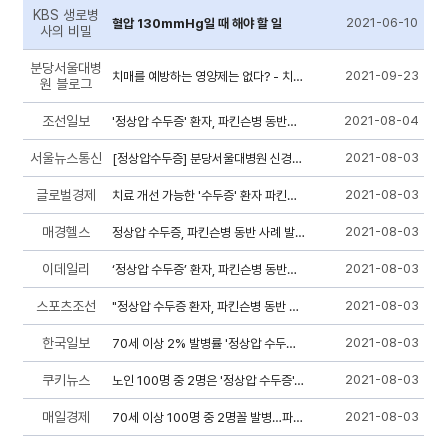
KBS 생로병
2021-06-10
혈압 130mmHg일 때 해야 할 일
사의 비밀
분당서울대병
2021-09-23
치매를 예방하는 영양제는 없다? - 치매와 알츠하이머병의 차이점 (영상)
원 블로그
조선일보
2021-08-04
'정상압 수두증' 환자, 파킨슨병 동반될 수 있어
서울뉴스통신
2021-08-03
[정상압수두증] 분당서울대병원 신경과 박영호 교수
글로벌경제
2021-08-03
치료 개선 가능한 '수두증' 환자 파킨슨병 동반 여부 의심해봐야
매경헬스
2021-08-03
정상압 수두증, 파킨슨병 동반 사례 발표
이데일리
2021-08-03
‘정상압 수두증’ 환자, 파킨슨병 동반될 수 있다
스포츠조선
2021-08-03
"정상압 수두증 환자, 파킨슨병 동반 가능성 있다"
한국일보
2021-08-03
70세 이상 2% 발병률 '정상압 수두증', 파킨슨병 동반 가능성
쿠키뉴스
2021-08-03
노인 100명 중 2명은 '정상압 수두증'…'파킨슨병' 동반되기도
매일경제
2021-08-03
70세 이상 100명 중 2명꼴 발병…파킨슨병과 혼돈하기 쉬운 수두증