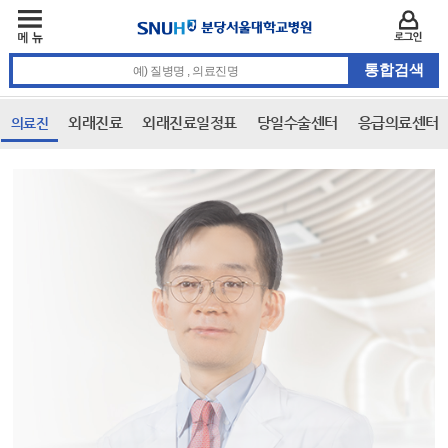
주메뉴
카피라이트 바로가기
주메뉴 바로가기
본문 바로가기
로그인
통합검색 검색어 입력
외래진료
외래진료일정표
당일수술센터
응급의료센터
의료진
본문