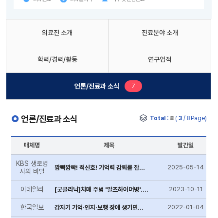
의료진 소개
진료분야 소개
학력/경력/활동
연구업적
새로운 글
언론/진료과 소식
7
언론/진료과 소식
Total :
8
(
3
/ 8Page)
매체명
제목
발간일
KBS 생로병
2025-05-14
깜빡깜빡! 적신호! 기억력 감퇴를 잡아라
사의 비밀
이데일리
2023-10-11
[굿클리닉]치매 주범 '알츠하이머병'... 영양제 효과 없어 생활습관 개선 더 ...
한국일보
2022-01-04
갑자기 기억·인지·보행 장애 생기면… 치매 아닌 수두증일 수도