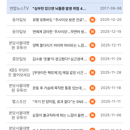
연합뉴스TV
2017-09-06
"심부전 있으면 뇌졸중 발병 위험 4배에 달해"
동아일보
2025-12-20
유명 유튜버도 “주사이모 방문 진료”… ‘마약류 의약품’ 받은 의혹
동아일보
2025-12-19
연예계 강타한 ‘주사이모’…무면허 방문진료, 마약류에 무방비
분당서울대병
2025-12-11
양쪽 팔다리가 저리며 마비되는 느낌이 온다면? 이렇게 하세요!
원 유튜브
중앙일보
2025-11-29
김수용 '귓불'이 경고했다? 심근경색 5분만에 아는 법
KBS 무엇이
2025-11-28
[무엇이든 팩트체크] 매일 같은 시간 잠들면 혈압 내려간다?
든 물어보세요
분당서울대병
2025-11-18
운동 후 가슴에 묵직한 통증 있는데, 심근경색일까?
원 유튜브
헬스조선
2025-11-11
“자기 전 양치질, 효과 없다”는 SNS 영상… 정말이야? [따져봤다]
분당서울대병
2025-11-06
심장이 불규칙하게 뛰는 느낌이 들면 이렇게 하세요
원 유튜브
분당서울대병