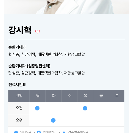
강시혁
순환기내과
협심증, 심근경색, 대동맥판막협착, 저항성고혈압
순환기내과 (심장혈관센터)
협심증, 심근경색, 대동맥판막협착, 저항성고혈압
진료시간표
요일
월
화
수
목
금
토
오전
오후
외래진료
외래클리닉
격주 및 순환진료