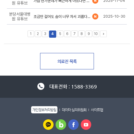
2025-11-04
가슴 한가운데가 뻐근하게 아프다면 이렇게 하세요
원 유튜브
분당서울대병
2025-10-30
조금만 걸어도 숨이 너무 차서 괴롭다면 이렇게 하세요
원 유튜브
1
2
3
4
5
6
7
8
9
10
대표전화 : 1588-3369
개인정보처리방침
데이터 심의위원회
사이트맵