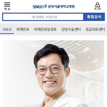
주메뉴
카피라이트 바로가기
주메뉴 바로가기
본문 바로가기
로그인
통합검색 검색어 입력
외래진료
외래진료일정표
당일수술센터
응급의료센터
의료진
본문