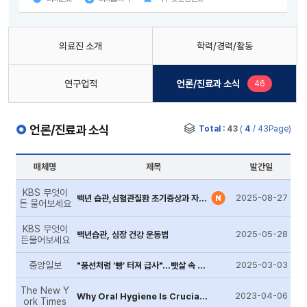
의료진 소개
학력/경력/활동
새로운 글
연구업적
언론/진료과 소식
46
언론/진료과 소식
Total :
43
(
4
/ 43Page)
매체명
제목
발간일
KBS 무엇이
2025-08-27
백년 습관,심혈관질환 초기증상과 자가진단법
든 물어보세요
KBS 무엇이
2025-05-28
백년습관, 심장 건강 운동법
든물어보세요
중앙일보
2025-03-03
"풍선처럼 ‘빵’ 터져 급사"…뱃살 속 시한폭탄 잡는 이 검사
The New Y
2023-04-06
Why Oral Hygiene Is Crucial to Your Overall Health
ork Times