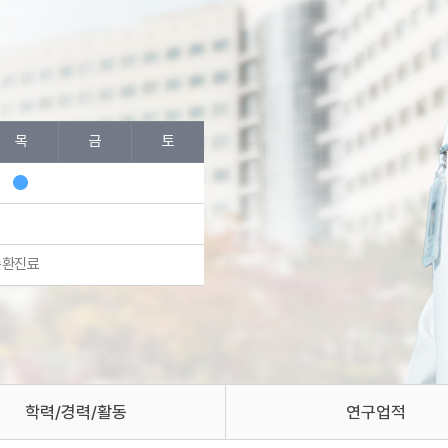
목
금
토
순환진료
학력/경력/활동
연구업적