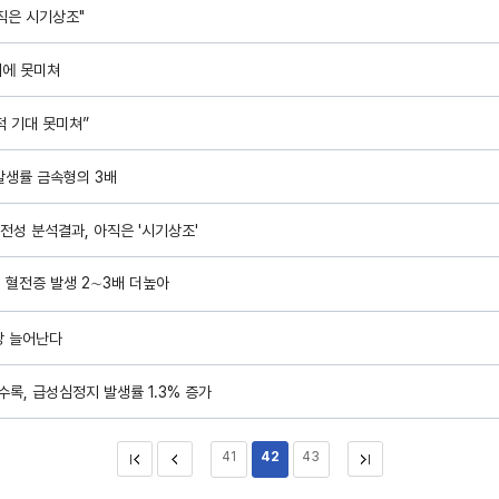
아직은 시기상조"
대에 못미쳐
적 기대 못미쳐”
발생률 금속형의 3배
안전성 분석결과, 아직은 '시기상조'
, 혈전증 발생 2∼3배 더높아
망 늘어난다
록, 급성심정지 발생률 1.3% 증가
41
42
43