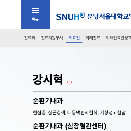
주메뉴
전체메뉴
2차 메뉴
진료과
진료지원부서
의료진
외래진료
외래진료일정
본문
강시혁
순환기내과
협심증, 심근경색, 대동맥판막협착, 저항성고혈압
순환기내과 (심장혈관센터)