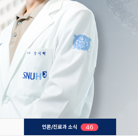
46
새로운 글
언론/진료과 소식