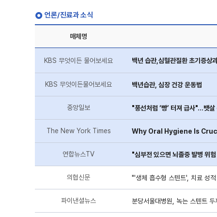
언론/진료과 소식
매체명
KBS 무엇이든 물어보세요
백년 습관,심혈관질환 초기증상
KBS 무엇이든물어보세요
백년습관, 심장 건강 운동법
중앙일보
"풍선처럼 ‘빵’ 터져 급사"…뱃살
The New York Times
Why Oral Hygiene Is Cruc
연합뉴스TV
"심부전 있으면 뇌졸중 발병 위험
의협신문
"'생체 흡수형 스텐트', 치료 성
파이낸셜뉴스
분당서울대병원, 녹는 스텐트 두