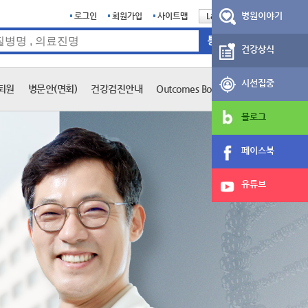
병원이야기
로그인
회원가입
사이트맵
Language
English
건강상식
시선집중
퇴원
병문안(면회)
건강검진안내
Outcomes Book
블로그
페이스북
유튜브