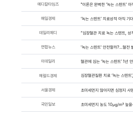
메디칼타임즈
"이론은 완벽한 '녹는 스텐트' 
매일경제
‘녹는 스텐트’ 치료성적 아직 기
데일리메디
“심장혈관 치료 녹는 스텐트, 성
연합뉴스
'녹는 스텐트' 안전할까?…혈전 
이데일리
혈관에 심는 ‘녹는 스텐트’ 1년 
심장혈관질환 치료 ‘녹는 스텐트’
헤럴드경제
서울경제
초미세먼지 많아지면 심정지 사
국민일보
초미세먼지 농도 10㎍/㎥ 높을수