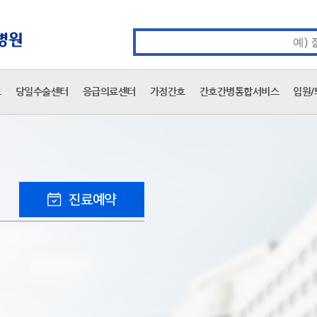
카피라이트 바로가기
주메뉴 바로가기
본문 바로가기
통합검색 검색어 입력
표
당일수술센터
응급의료센터
가정간호
간호간병통합서비스
입원/
진료예약