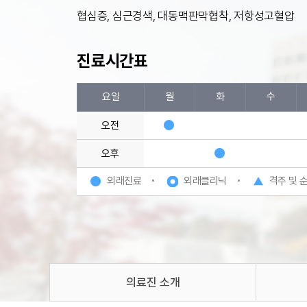
협심증, 심근경색, 대동맥판막협착, 저항성고혈압
진료시간표
요일
월
화
수
오전
오후
외래진료
외래클리닉
격주 및 
의료진 소개