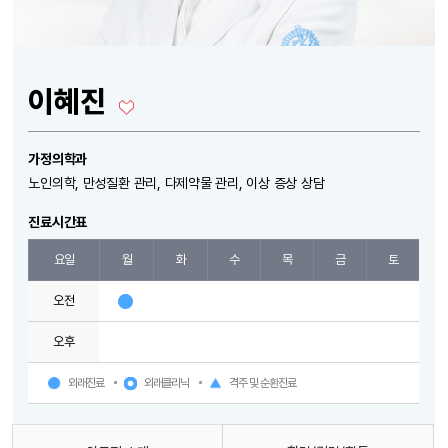
이혜진
가정의학과
노인의학, 만성질환 관리, 다제약물 관리, 이상 증상 상담
진료시간표
요일
월
화
수
목
금
토
오전
오후
외래진료
외래클리닉
격주 및 순환진료