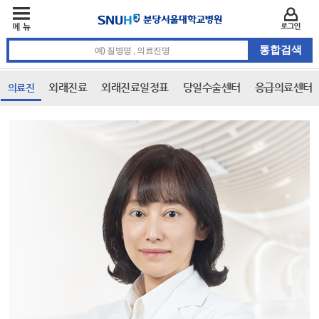
주메뉴
카피라이트 바로가기
주메뉴 바로가기
본문 바로가기
로그인
통합검색 검색어 입력
외래진료
외래진료일정표
당일수술센터
응급의료센터
의료진
본문