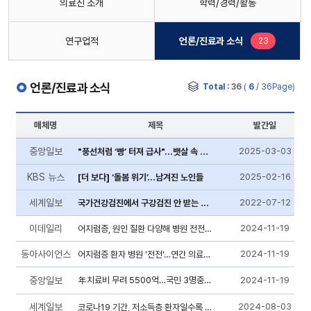
의료진 소개
학력/경력/활동
새로운 글
연구업적
언론/진료과 소식
23
언론/진료과 소식
Total :
36
(
6
/ 36Page)
매체명
제목
발간일
중앙일보
2025-03-03
"풍선처럼 ‘빵’ 터져 급사"…뱃살 속 시한폭탄 잡는 이 검사
KBS 뉴스
2025-02-16
[더 보다] ‘돌봄 위기’…남겨진 노인들
세계일보
2022-07-12
국가건강검진에서 구강검진 안 받는 사람, 구인두암(두경부암) 발생 위험 48% 증가
이데일리
2024-11-19
어지럼증, 원인 질환 다양해 병원 전전하며 비용·시간 소모하는 환자 ...
동아사이언스
2024-11-19
어지럼증 환자 병원 '전전'…연간 의료비 부담 5500억
중앙일보
年치료비 무려 5500억…국민 3명중 1명 한번쯤 앓는 증상 뭐길래
2024-11-19
세계일보
2024-08-03
코로나19 기간, 저소득층 환자일수록 입원율·치명률 더 높아