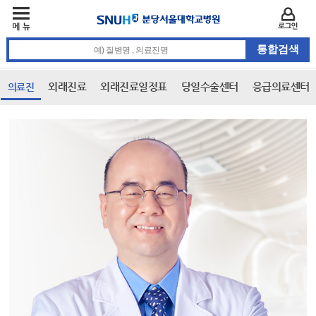
주메뉴
카피라이트 바로가기
주메뉴 바로가기
본문 바로가기
로그인
통합검색 검색어 입력
외래진료
외래진료일정표
당일수술센터
응급의료센터
의료진
본문