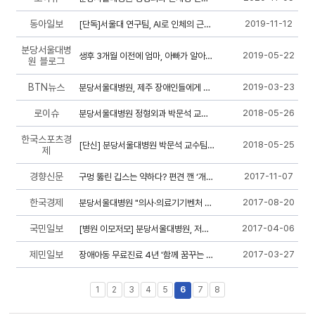
동아일보
2019-11-12
[단독]서울대 연구팀, AI로 인체의 근육 움직임 세계 최초 재현
분당서울대병
2019-05-22
생후 3개월 이전에 엄마, 아빠가 알아야 할 질환 '발달성 고관절 이형성증'
원 블로그
BTN뉴스
2019-03-23
분당서울대병원, 제주 장애인들에게 의술 나눔
로이슈
2018-05-26
분당서울대병원 정형외과 박문석 교수 공동 연구팀, 북미소아정형외과학회 ‘...
한국스포츠경
2018-05-25
[단신] 분당서울대병원 박문석 교수팀 북미소아정형외과학회 ‘기초논문 본상...
제
경향신문
2017-11-07
구멍 뚫린 깁스는 약하다? 편견 깬 ‘개방형 깁스’
한국경제
2017-08-20
분당서울대병원 "의사·의료기기벤처 연결해 상용화 돕는다"
국민일보
2017-04-06
[병원 이모저모] 분당서울대병원, 저소득 장애 어린이 무료진료 실시
제민일보
2017-03-27
장애아동 무료진료 4년 '함께 꿈꾸는 희망'
1
2
3
4
5
6
7
8