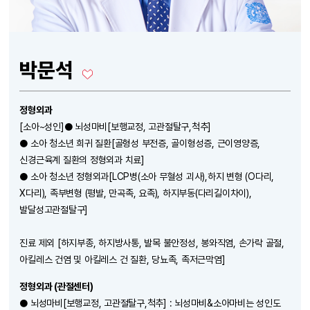
박문석
정형외과
[소아~성인]● 뇌성마비[보행교정, 고관절탈구,척추]
● 소아 청소년 희귀 질환[골형성 부전증, 골이형성증, 근이영양증,
신경근육계 질환의 정형외과 치료]
● 소아 청소년 정형외과[LCP병(소아 무혈성 괴사),하지 변형 (O다리,
X다리), 족부변형 (평발, 만곡족, 요족), 하지부동(다리길이차이),
발달성고관절탈구]
진료 제외 [하지부종, 하지방사통, 발목 불안정성, 봉와직염, 손가락 골절,
아킬레스 건염 및 아킬레스 건 질환, 당뇨족, 족저근막염]
정형외과 (관절센터)
● 뇌성마비[보행교정, 고관절탈구,척추] : 뇌성마비&소아마비는 성인도