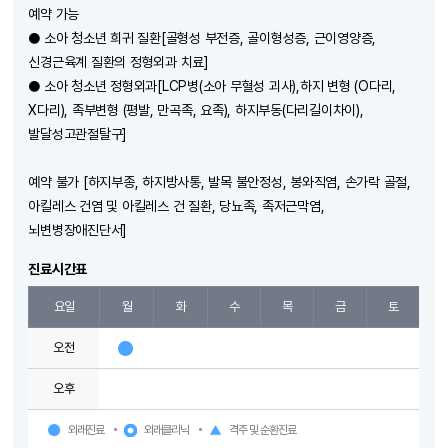
예약 가능
● 소아 청소년 희귀 질환[골형성 부전증, 골이형성증, 근이영양증,
신경근육계 질환의 정형외과 치료]
● 소아 청소년 정형외과[LCP병(소아 무혈성 괴사),하지 변형 (O다리,
X다리), 족부변형 (평발, 만곡족, 요족), 하지부동(다리길이차이),
발달성고관절탈구]
예약 불가 [하지부종, 하지방사통, 발목 불안정성, 봉와직염, 손가락 골절,
아킬레스 건염 및 아킬레스 건 질환, 당뇨족, 족저근막염,
뇌변병장애진단서]
진료시간표
요일
월
화
수
목
금
토
오전
오후
외래진료
외래클리닉
격주 및 순환진료