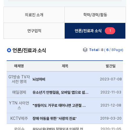
의료진 소개
학력/경력/활동
새로운 글
연구업적
언론/진료과 소식
1
언론/진료과 소식
Total :
8
(
6
/ 8Page)
매체명
제목
발간일
G1방송 TV자
2023-07-08
뇌성마비
서전 명의
매일경제
2022-11-03
유소년기 안짱걸음, 모바일 앱으로 쉽게 진단한다
YTN 사이언
2021-12-08
"쌍둥이도 거꾸로 태어나면 고관절 비정상적 발달 위험"
스
KCTV제주
2019-03-20
장애 아동을 위한 '사랑의 진료'
로이슈
2020-11-05
분당서울대병원 정형외과 민재정 전공의, 박문석 교수, 대한정형외과학회 만례...