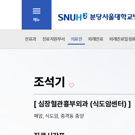
주메뉴
전체메뉴
2차 메뉴
진료과
진료지원부서
의료진
외래진료
외래진료일정
본문
조석기
[ 심장혈관흉부외과 (식도암센터) ]
폐암, 식도암, 종격동 종양