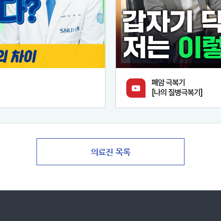
폐암 극복기
[나의 질병극복기]