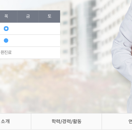
목
금
토
순환진료
 소개
학력/경력/활동