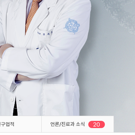
20
새로운 글
연구업적
언론/진료과 소식