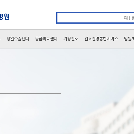
카피라이트 바로가기
주메뉴 바로가기
본문 바로가기
통합검색 검색어 입력
표
당일수술센터
응급의료센터
가정간호
간호간병통합서비스
입원/