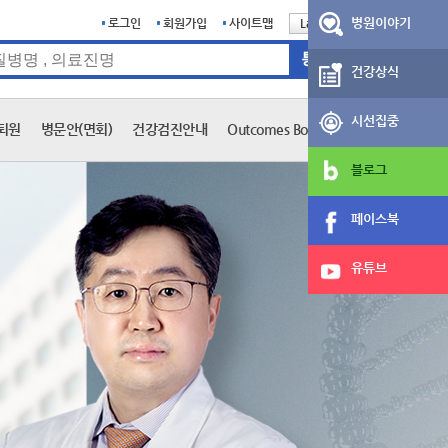
병원이야기
로그인
회원가입
사이트맵
Language
English
건강상식
시선집중
퇴원
병문안(면회)
건강검진안내
Outcomes Book
블로그
페이스북
유튜브