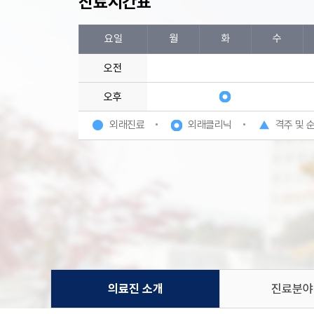
진료시간표
요일
월
화
수
오전
오후
외래진료
외래클리닉
격주 및 
의료진 소개
진료분야