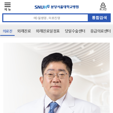
주메뉴
카피라이트 바로가기
주메뉴 바로가기
본문 바로가기
로그인
통합검색 검색어 입력
외래진료
외래진료일정표
당일수술센터
응급의료센터
의료진
본문