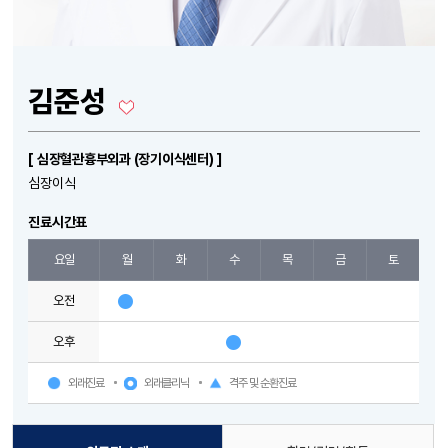
김준성
[ 심장혈관흉부외과 (장기이식센터) ]
심장이식
진료시간표
요일
월
화
수
목
금
토
오전
오후
외래진료
외래클리닉
격주 및 순환진료