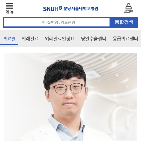
주메뉴
카피라이트 바로가기
주메뉴 바로가기
본문 바로가기
로그인
통합검색 검색어 입력
외래진료
외래진료일정표
당일수술센터
응급의료센터
의료진
본문