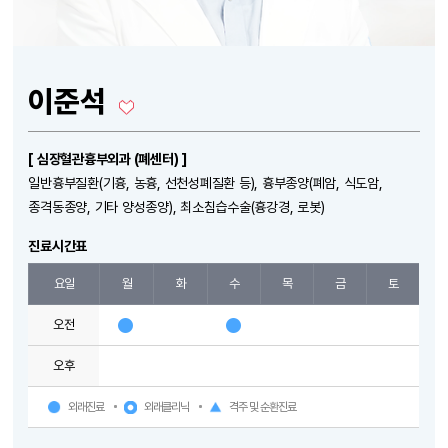
이준석
[ 심장혈관흉부외과 (폐센터) ]
일반흉부질환(기흉, 농흉, 선천성폐질환 등), 흉부종양(폐암, 식도암,
종격동종양, 기타 양성종양), 최소침습수술(흉강경, 로봇)
진료시간표
요일
월
화
수
목
금
토
오전
오후
외래진료
외래클리닉
격주 및 순환진료