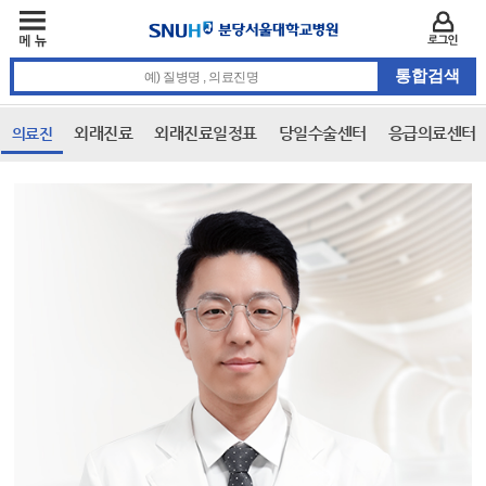
주메뉴
카피라이트 바로가기
주메뉴 바로가기
본문 바로가기
로그인
통합검색 검색어 입력
외래진료
외래진료일정표
당일수술센터
응급의료센터
의료진
본문