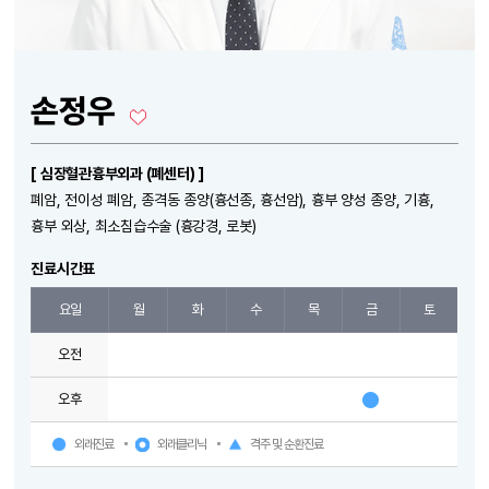
손정우
[ 심장혈관흉부외과 (폐센터) ]
폐암, 전이성 폐암, 종격동 종양(흉선종, 흉선암), 흉부 양성 종양, 기흉,
흉부 외상, 최소침습수술 (흉강경, 로봇)
진료시간표
요일
월
화
수
목
금
토
오전
오후
외래진료
외래클리닉
격주 및 순환진료