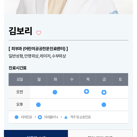
김보리
[ 피부과 (어린이공공전문진료센터) ]
일반성형,안명외상,레이저,수부외상
진료시간표
요일
월
화
수
목
금
토
오전
오후
외래진료
외래클리닉
격주 및 순환진료