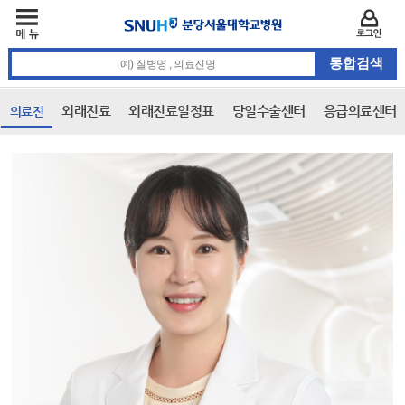
주메뉴
카피라이트 바로가기
주메뉴 바로가기
본문 바로가기
로그인
통합검색 검색어 입력
외래진료
외래진료일정표
당일수술센터
응급의료센터
의료진
본문