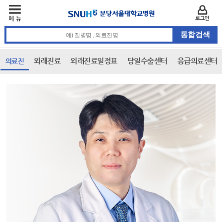
주메뉴
카피라이트 바로가기
주메뉴 바로가기
본문 바로가기
로그인
통합검색 검색어 입력
외래진료
외래진료일정표
당일수술센터
응급의료센터
의료진
본문