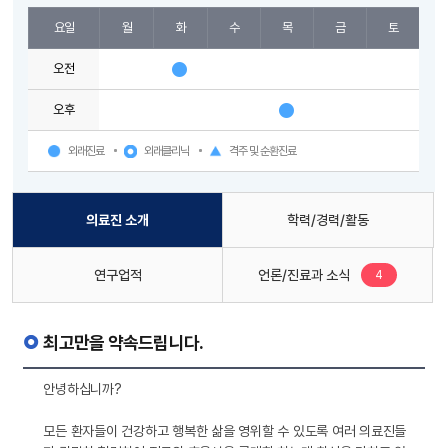
요일
월
화
수
목
금
토
오전
오후
외래진료
외래클리닉
격주 및 순환진료
의료진 소개
학력/경력/활동
새로운 글
연구업적
언론/진료과 소식
4
최고만을 약속드립니다.
안녕하십니까?
모든 환자들이 건강하고 행복한 삶을 영위할 수 있도록 여러 의료진들