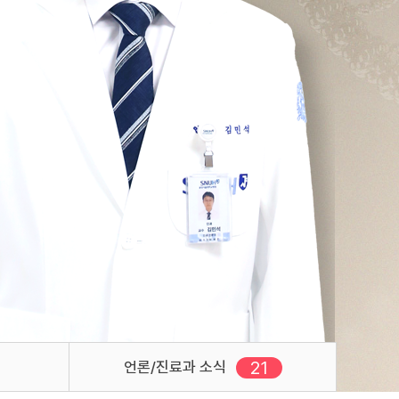
21
새로운 글
언론/진료과 소식