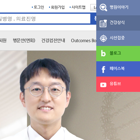
병원이야기
로그인
회원가입
사이트맵
Language
English
건강상식
시선집중
퇴원
병문안(면회)
건강검진안내
Outcomes Book
블로그
페이스북
유튜브