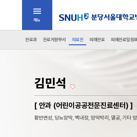
주메뉴
전체메뉴
2차 메뉴
진료과
진료지원부서
의료진
외래진료
외래진료일정
본문
김민석
[ 안과 (어린이공공전문진료센터) ]
황반변성, 당뇨망막, 백내장, 망막박리, 열공, 기타 