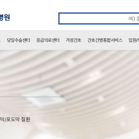
카피라이트 바로가기
주메뉴 바로가기
본문 바로가기
통합검색 검색어 입력
표
당일수술센터
응급의료센터
가정간호
간호간병통합서비스
입원/
망막/포도막 질환