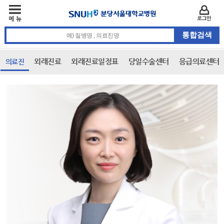
주메뉴
카피라이트 바로가기
주메뉴 바로가기
본문 바로가기
로그인
통합검색 검색어 입력
외래진료
외래진료일정표
당일수술센터
응급의료센터
의료진
본문