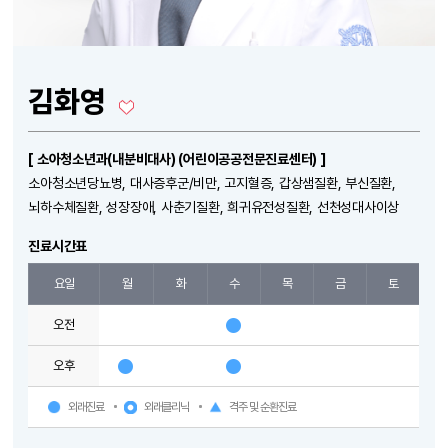
김화영
[ 소아청소년과(내분비대사) (어린이공공전문진료센터) ]
소아청소년당뇨병, 대사증후군/비만, 고지혈증, 갑상샘질환, 부신질환,
뇌하수체질환, 성장장애, 사춘기질환, 희귀유전성질환, 선천성대사이상
진료시간표
요일
월
화
수
목
금
토
오전
오후
외래진료
외래클리닉
격주 및 순환진료