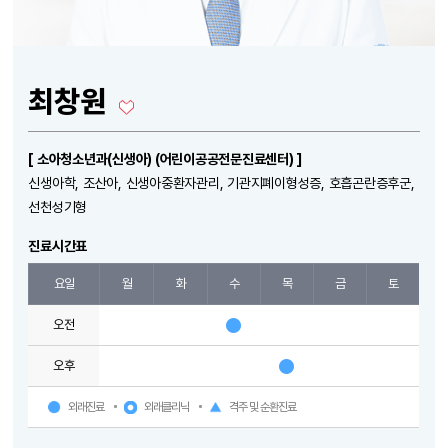
최창원
[ 소아청소년과(신생아) (어린이공공전문진료센터) ]
신생아학, 조산아, 신생아중환자관리, 기관지폐이형성증, 호흡곤란증후군,
선천성기형
진료시간표
요일
월
화
수
목
금
토
오전
오후
외래진료
외래클리닉
격주 및 순환진료