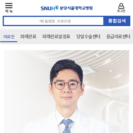
주메뉴
카피라이트 바로가기
주메뉴 바로가기
본문 바로가기
로그인
통합검색 검색어 입력
외래진료
외래진료일정표
당일수술센터
응급의료센터
의료진
본문