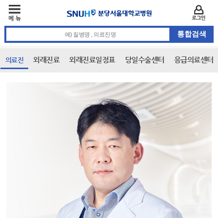
주메뉴
카피라이트 바로가기
주메뉴 바로가기
본문 바로가기
로그인
통합검색 검색어 입력
외래진료
외래진료일정표
당일수술센터
응급의료센터
의료진
본문