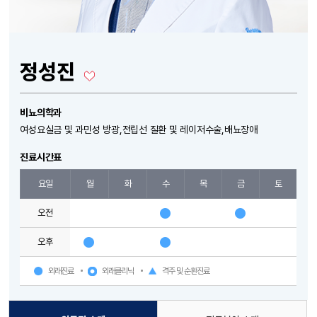
정성진
비뇨의학과
여성요실금 및 과민성 방광,전립선 질환 및 레이저수술,배뇨장애
진료시간표
요일
월
화
수
목
금
토
오전
오후
외래진료
외래클리닉
격주 및 순환진료