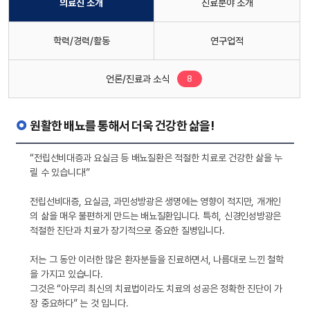
의료진 소개
진료분야 소개
학력/경력/활동
연구업적
새로운 글
언론/진료과 소식
8
원활한 배뇨를 통해서 더욱 건강한 삶을!
“전립선비대증과 요실금 등 배뇨질환은 적절한 치료로 건강한 삶을 누
릴 수 있습니다!”
전립선비대증, 요실금, 과민성방광은 생명에는 영향이 적지만, 개개인
의 삶을 매우 불편하게 만드는 배뇨질환입니다. 특히, 신경인성방광은
적절한 진단과 치료가 장기적으로 중요한 질병입니다.
저는 그 동안 이러한 많은 환자분들을 진료하면서, 나름대로 느낀 철학
을 가지고 있습니다.
그것은 “아무리 최신의 치료법이라도 치료의 성공은 정확한 진단이 가
장 중요하다” 는 것 입니다.