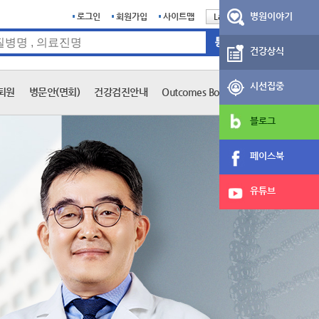
병원이야기
로그인
회원가입
사이트맵
Language
English
건강상식
시선집중
퇴원
병문안(면회)
건강검진안내
Outcomes Book
블로그
페이스북
유튜브