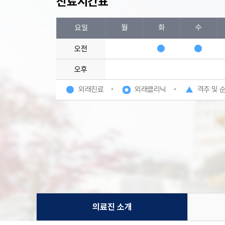
진료시간표
요일
월
화
수
오전
오후
외래진료
외래클리닉
격주 및 
의료진 소개