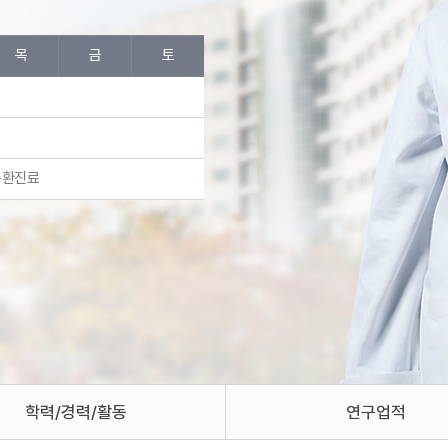
목
금
토
순환진료
학력/경력/활동
연구업적