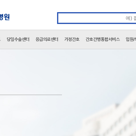
카피라이트 바로가기
주메뉴 바로가기
본문 바로가기
통합검색 검색어 입력
표
당일수술센터
응급의료센터
가정간호
간호간병통합서비스
입원/