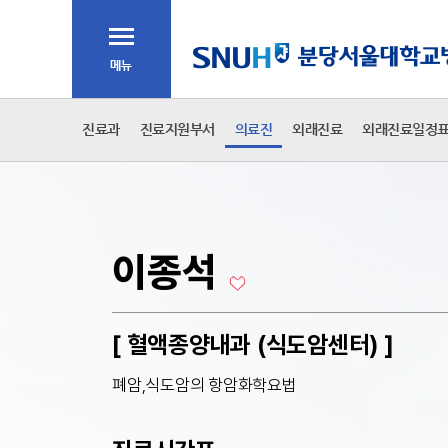
주메뉴
전체메뉴
2차 메뉴
진료과
진료지원부서
의료진
외래진료
외래진료일정
본문
이종석
[ 혈액종양내과 (식도암센터) ]
폐암,식도암의 항암화학요법