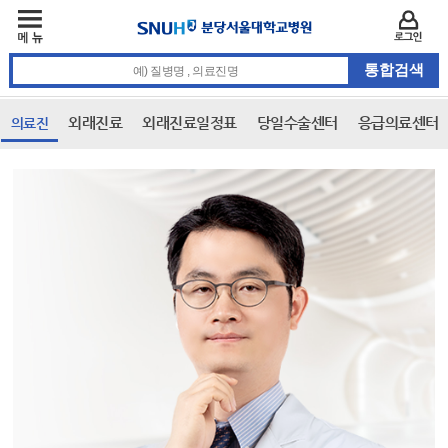
주메뉴
카피라이트 바로가기
주메뉴 바로가기
본문 바로가기
로그인
통합검색 검색어 입력
외래진료
외래진료일정표
당일수술센터
응급의료센터
의료진
본문