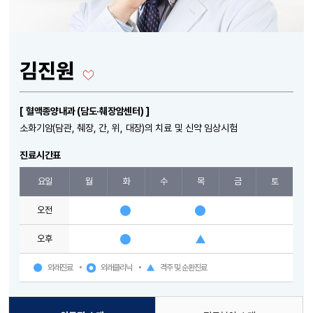
김진원
[ 혈액종양내과 (담도·췌장암센터) ]
소화기암(담관, 췌장, 간, 위, 대장)의 치료 및 신약 임상시험
진료시간표
요일
월
화
수
목
금
토
오전
오후
외래진료
외래클리닉
격주 및 순환진료