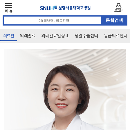
주메뉴
카피라이트 바로가기
주메뉴 바로가기
본문 바로가기
로그인
통합검색 검색어 입력
외래진료
외래진료일정표
당일수술센터
응급의료센터
의료진
본문