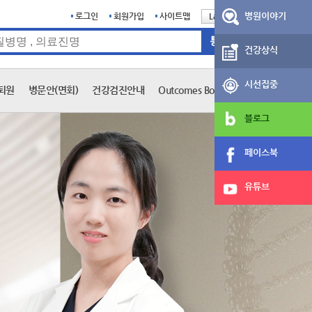
병원이야기
로그인
회원가입
사이트맵
Language
English
건강상식
시선집중
퇴원
병문안(면회)
건강검진안내
Outcomes Book
블로그
페이스북
유튜브