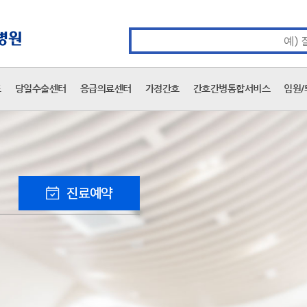
카피라이트 바로가기
주메뉴 바로가기
본문 바로가기
통합검색 검색어 입력
표
당일수술센터
응급의료센터
가정간호
간호간병통합서비스
입원/
진료예약