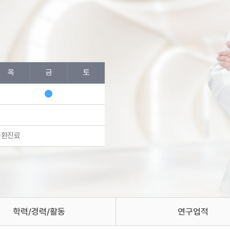
목
금
토
순환진료
학력/경력/활동
연구업적