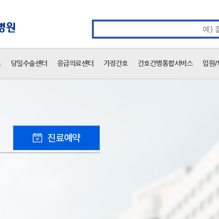
카피라이트 바로가기
주메뉴 바로가기
본문 바로가기
통합검색 검색어 입력
표
당일수술센터
응급의료센터
가정간호
간호간병통합서비스
입원/
진료예약