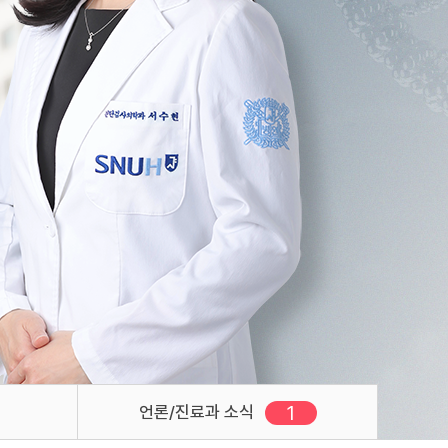
1
새로운 글
언론/진료과 소식