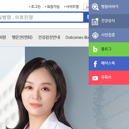
병원이야기
로그인
회원가입
사이트맵
Language
English
건강상식
시선집중
퇴원
병문안(면회)
건강검진안내
Outcomes Book
블로그
페이스북
유튜브