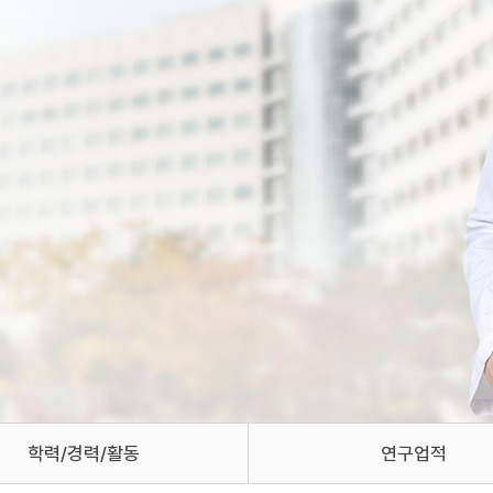
학력/경력/활동
연구업적