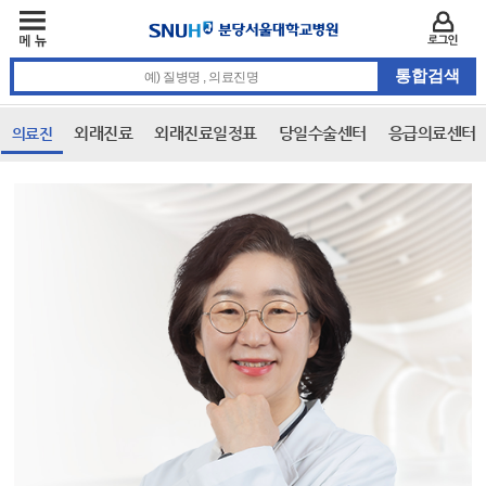
주메뉴
카피라이트 바로가기
주메뉴 바로가기
본문 바로가기
로그인
통합검색 검색어 입력
외래진료
외래진료일정표
당일수술센터
응급의료센터
의료진
본문