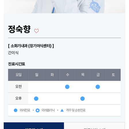
정숙향
[ 소화기내과 (장기이식센터) ]
간이식
진료시간표
요일
월
화
수
목
금
토
오전
오후
외래진료
외래클리닉
격주 및 순환진료