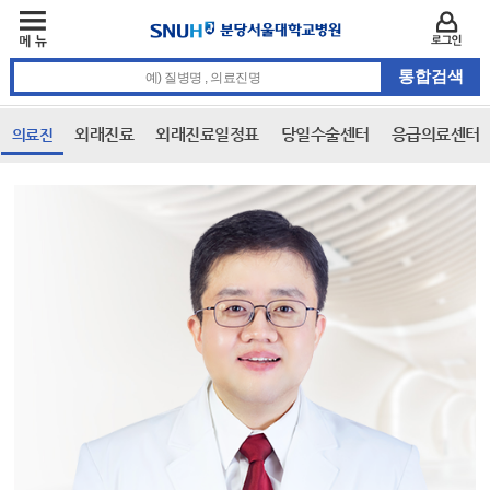
주메뉴
카피라이트 바로가기
주메뉴 바로가기
본문 바로가기
로그인
통합검색 검색어 입력
외래진료
외래진료일정표
당일수술센터
응급의료센터
의료진
본문