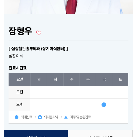
장형우
[ 심장혈관흉부외과 (장기이식센터) ]
심장이식
진료시간표
요일
월
화
수
목
금
토
오전
오후
외래진료
외래클리닉
격주 및 순환진료