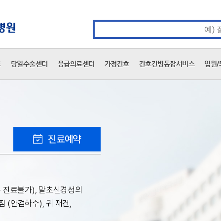
카피라이트 바로가기
주메뉴 바로가기
본문 바로가기
통합검색 검색어 입력
표
당일수술센터
응급의료센터
가정간호
간호간병통합서비스
입원/
진료예약
 진료불가), 말초신경성의
 (안검하수), 귀 재건,