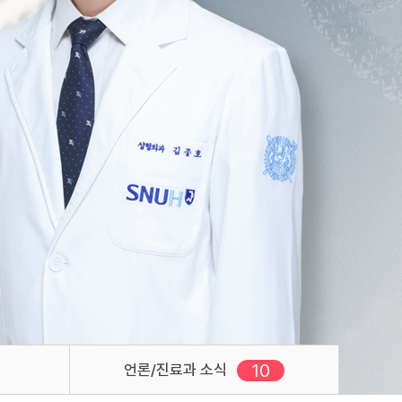
10
새로운 글
언론/진료과 소식