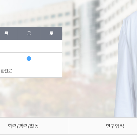
목
금
토
순환진료
학력/경력/활동
연구업적