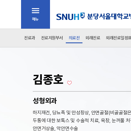
주메뉴
전체메뉴
2차 메뉴
진료과
진료지원부서
의료진
외래진료
외래진료일정
본문
김종호
성형외과
하지재건, 당뇨족 및 만성창상, 안면골절(비골골절은
두통에 대한 보톡스 및 수술적 치료, 욕창, 눈꺼풀 처짐
안면거상술, 악안면수술