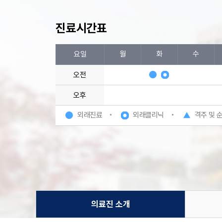
진료시간표
요일
월
화
수
오전
오후
외래진료
외래클리닉
격주 및 
의료진 소개