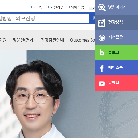
병원이야기
로그인
회원가입
사이트맵
Language
English
건강상식
시선집중
퇴원
병문안(면회)
건강검진안내
Outcomes Book
블로그
페이스북
유튜브