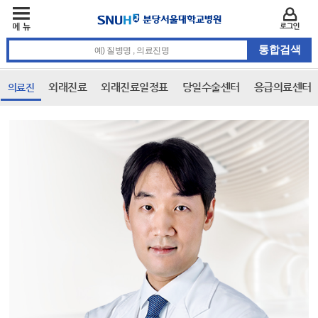
주메뉴
카피라이트 바로가기
주메뉴 바로가기
본문 바로가기
로그인
통합검색 검색어 입력
외래진료
외래진료일정표
당일수술센터
응급의료센터
의료진
본문