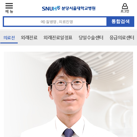
주메뉴
카피라이트 바로가기
주메뉴 바로가기
본문 바로가기
로그인
통합검색 검색어 입력
외래진료
외래진료일정표
당일수술센터
응급의료센터
의료진
본문