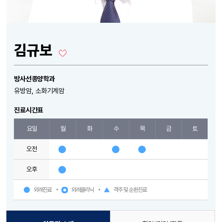
김규보
방사선종양학과
유방암, 소화기계암
진료시간표
요일
월
화
수
목
금
토
오전
오후
외래진료
외래클리닉
격주 및 순환진료