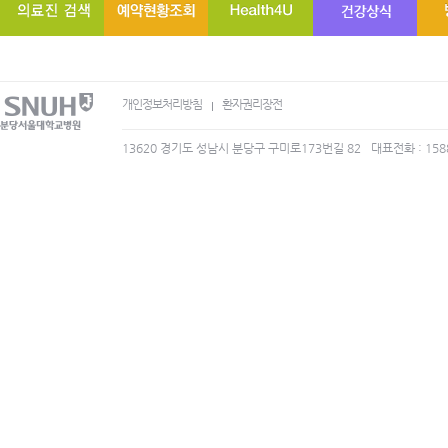
개인정보처리방침
환자권리장전
13620 경기도 성남시 분당구 구미로173번길 82
대표전화 : 158