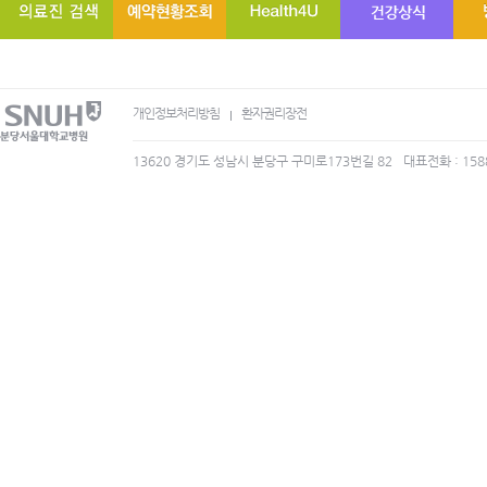
개인정보처리방침
환자권리장전
13620 경기도 성남시 분당구 구미로173번길 82
대표전화 : 158