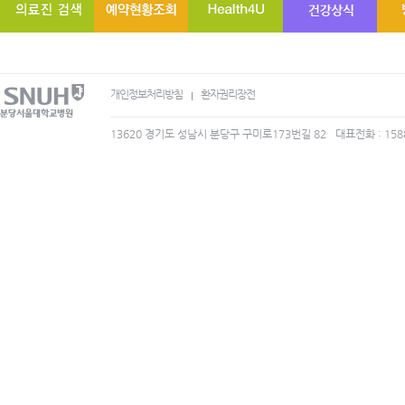
개인정보처리방침
환자권리장전
13620 경기도 성남시 분당구 구미로173번길 82
대표전화 : 158