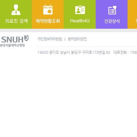
개인정보처리방침
환자권리장전
13620 경기도 성남시 분당구 구미로173번길 82
대표전화 : 158