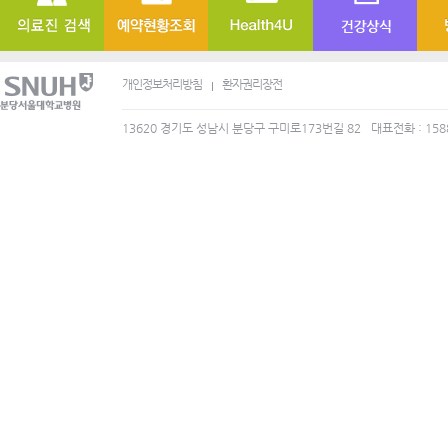
개인정보처리방침
환자권리장전
13620 경기도 성남시 분당구 구미로173번길 82
대표전화 : 158