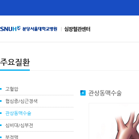
심장혈관센터
주요질환
고혈압
관상동맥수술
협심증/심근경색
관상동맥수술
심비대/심부전
부정맥