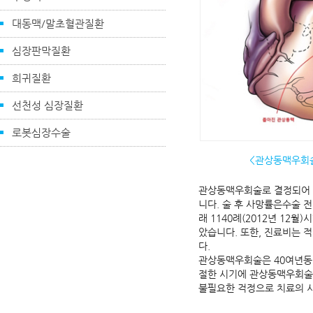
대동맥/말초혈관질환
심장판막질환
희귀질환
선천성 심장질환
로봇심장수술
<관상동맥우회
관상동맥우회술로 결정되어 
니다. 술 후 사망률은수술 
래 1140례(2012년 1
았습니다. 또한, 진료비는 
다.
관상동맥우회술은 40여년동
절한 시기에 관상동맥우회술
불필요한 걱정으로 치료의 