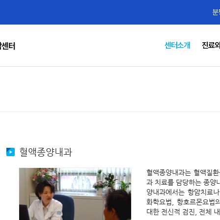
분
센터소개
진료와
암센터
혈액종양내과
혈액종양내과는 혈액질환을
과 치료를 담당하는 종양
양내과에서는 항암치료나
화학요법, 항호르몬요법의
대한 전신적 검진, 전체 