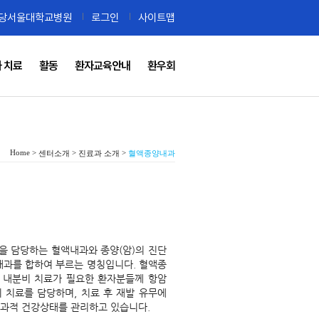
당서울대학교병원
로그인
사이트맵
 치료
활동
환자교육안내
환우회
Home >
>
>
센터소개
진료과 소개
혈액종양내과
 담당하는 혈액내과와 종양(암)의 진단
내과를 합하여 부르는 명칭입니다. 혈액종
 내분비 치료가 필요한 환자분들께 항암
 치료를 담당하며, 치료 후 재발 유무에
내과적 건강상태를 관리하고 있습니다.