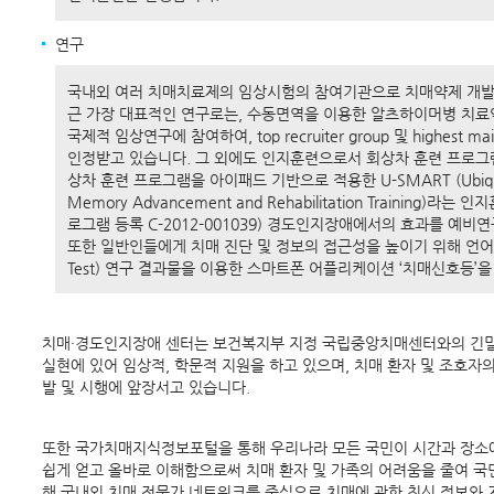
연구
국내외 여러 치매치료제의 임상시험의 참여기관으로 치매약제 개발
근 가장 대표적인 연구로는, 수동면역을 이용한 알츠하이머병 치료약물
국제적 임상연구에 참여하여, top recruiter group 및 highest m
인정받고 있습니다. 그 외에도 인지훈련으로서 회상차 훈련 프로그
상차 훈련 프로그램을 아이패드 기반으로 적용한 U-SMART (Ubiquitous
Memory Advancement and Rehabilitation Training
로그램 등록 C-2012-001039) 경도인지장애에서의 효과를 예비
또한 일반인들에게 치매 진단 및 정보의 접근성을 높이기 위해 언어 유창성 
Test) 연구 결과물을 이용한 스마트폰 어플리케이션 ‘치매신호등’
치매·경도인지장애 센터는 보건복지부 지정 국립중앙치매센터와의 긴밀한
실현에 있어 임상적, 학문적 지원을 하고 있으며, 치매 환자 및 조호자
발 및 시행에 앞장서고 있습니다.
또한 국가치매지식정보포털을 통해 우리나라 모든 국민이 시간과 장소에
쉽게 얻고 올바로 이해함으로써 치매 환자 및 가족의 어려움을 줄여 국
해 국내외 치매 전문가 네트워크를 중심으로 치매에 관한 최신 정보와 