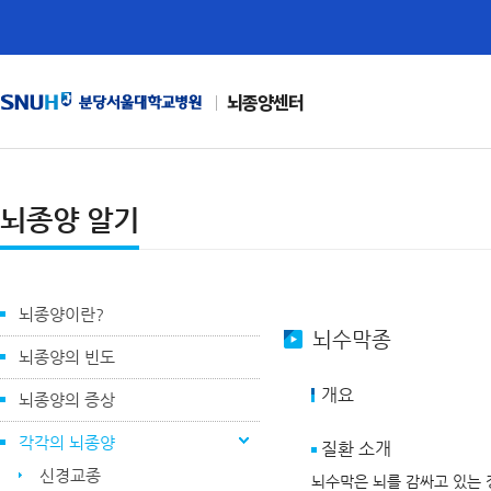
뇌종양센터
뇌종양 알기
뇌종양이란?
뇌수막종
뇌종양의 빈도
개요
뇌종양의 증상
각각의 뇌종양
질환 소개
신경교종
뇌수막은 뇌를 감싸고 있는 