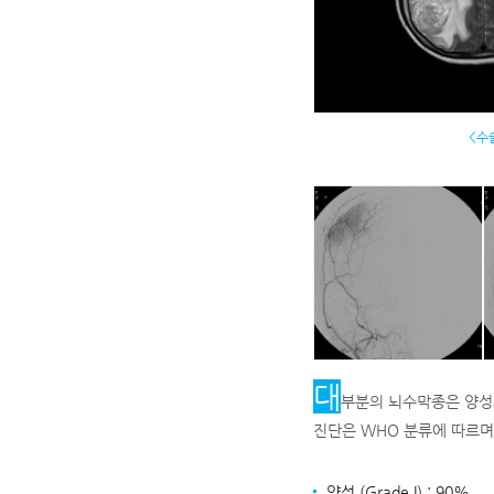
<수
대
부분의 뇌수막종은 양성
진단은 WHO 분류에 따르며 I
양성 (Grade I) : 90%