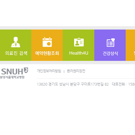
개인정보처리방침
환자권리장전
13620 경기도 성남시 분당구 구미로173번길 82
대표전화 : 158