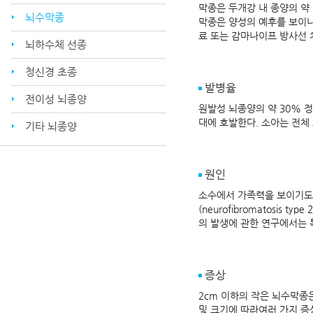
막종은 두개강 내 종양의 약 
뇌수막종
막종은 양성의 예후를 보이나
료 또는 감마나이프 방사선 
뇌하수체 선종
청신경 초종
발병율
전이성 뇌종양
원발성 뇌종양의 약 30% 
대에 호발한다. 소아는 전체
기타 뇌종양
원인
소수에서 가족력을 보이기도 
(neurofibromatosi
의 발생에 관한 연구에서는 
증상
2cm 이하의 작은 뇌수막종
및 크기에 따라여러 가지 증