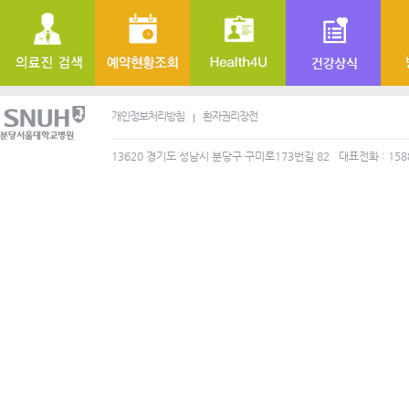
개인정보처리방침
환자권리장전
13620 경기도 성남시 분당구 구미로173번길 82
대표전화 : 158