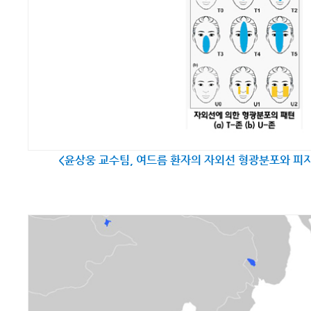
<윤상웅 교수팀, 여드름 환자의 자외선 형광분포와 피