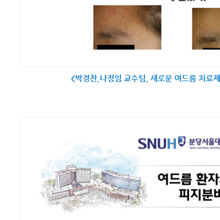
<박경찬,나정임 교수팀, 새로운 여드름 치료제 