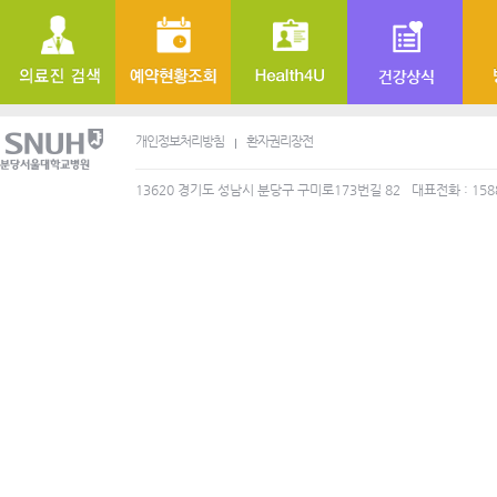
개인정보처리방침
환자권리장전
13620 경기도 성남시 분당구 구미로173번길 82
대표전화 : 158