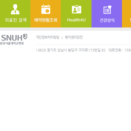
개인정보처리방침
환자권리장전
13620 경기도 성남시 분당구 구미로173번길 82
대표전화 : 158