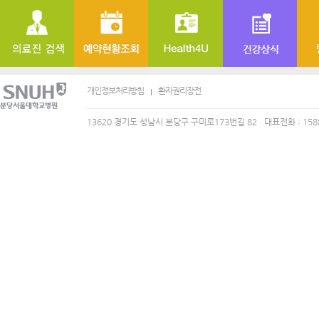
개인정보처리방침
환자권리장전
13620 경기도 성남시 분당구 구미로173번길 82
대표전화 : 158