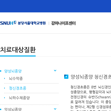
감마나이프센터
치료대상질환
양성뇌종양
양성뇌종양 청신경
뇌수막종
청신경초종은 8번 뇌신경인
청신경초종
성종양으로, 평형감각과 뇌
전정신경의 슈반(Schwan
뇌하수체종양
로 알려져 있습니다. 이 종
는 편이나, 제2형 신경섬유
악성뇌종양