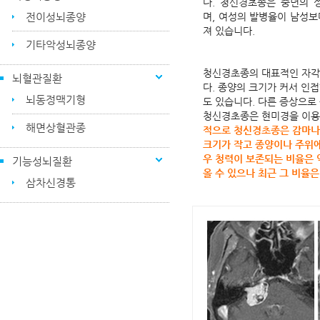
다. 청신경초종은 중년의 
전이성뇌종양
며, 여성의 발병율이 남성보
져 있습니다.
기타악성뇌종양
청신경초종의 대표적인 자각증
뇌혈관질환
다. 종양의 크기가 커서 인
뇌동정맥기형
도 있습니다. 다른 증상으로
청신경초종은 현미경을 이용
해면상혈관종
적으로 청신경초종은 감마나이
크기가 작고 종양이나 주위에
우 청력이 보존되는 비율은 
기능성뇌질환
올 수 있으나 최근 그 비율
삼차신경통