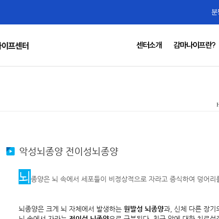
분
센터소개
감마나이프란?
나이프센터
악성뇌종양 전이성뇌종양
뇌
종양은 뇌 속에서 세포들이 비정상적으로 자라고 증식하여 덩어리
뇌종양은 크게 뇌 자체에서 발생하는
원발성 뇌종양
과, 신체 다른 장
뇌 속에서 자라는
전이성 뇌종양
으로
구분된다. 최근 암에 대한 치료성