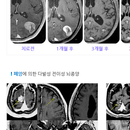
폐암
에 의한 다발성 전이성 뇌종양