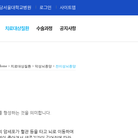
당서울대학교병원
로그인
사이트맵
치료대상질환
수술과정
공지사항
Home >
>
>
치료대상질환
악성뇌종양
전이성뇌종양
를 형성하는 것을 의미합니다.
기의 암세포가 혈관 등을 타고 뇌로 이동하여
적이 좋아져서 생존기간이 길어짐에 따라,