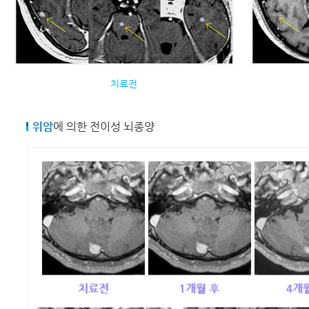
치료전
위암
에 의한 전이성 뇌종양