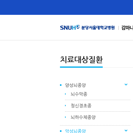
감마
치료대상질환
양성뇌종양
뇌수막종
청신경초종
뇌하수체종양
악성뇌종양