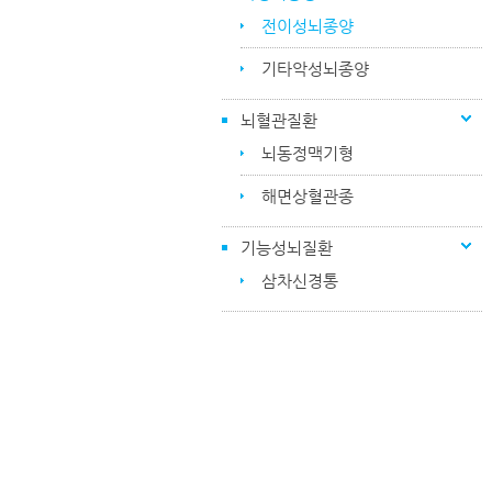
전이성뇌종양
기타악성뇌종양
뇌혈관질환
뇌동정맥기형
해면상혈관종
기능성뇌질환
삼차신경통