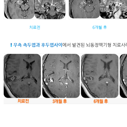
치료전
6개월 후
우측 측두엽과 후두엽사이
에서 발견된 뇌동정맥기형 치료사