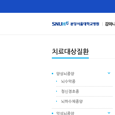
감마
치료대상질환
양성뇌종양
뇌수막종
청신경초종
뇌하수체종양
악성뇌종양