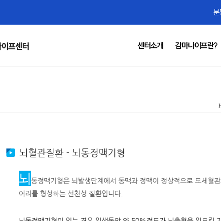
분
센터소개
감마나이프란?
나이프센터
뇌혈관질환 - 뇌동정맥기형
뇌
동정맥기형은 뇌발생단계에서 동맥과 정맥이 정상적으로 모세혈관으
어리를 형성하는 선천성 질환입니다.
뇌동정맥기형이 있는 경우 일생동안 약 50%정도가 뇌출혈을 일으킬 