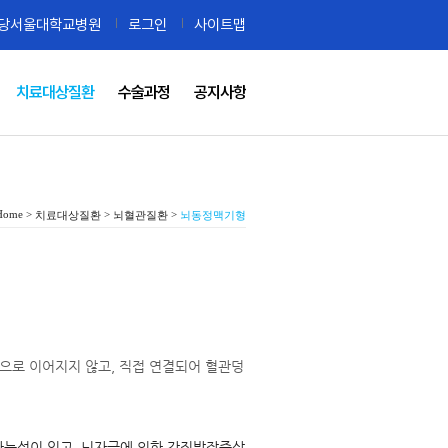
당서울대학교병원
로그인
사이트맵
치료대상질환
수술과정
공지사항
Home >
>
>
치료대상질환
뇌혈관질환
뇌동정맥기형
로 이어지지 않고, 직접 연결되어 혈관덩
가능성이 있고, 뇌자극에 의한 간질발작증상