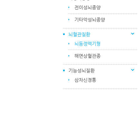
전이성뇌종양
기타악성뇌종양
뇌혈관질환
뇌동정맥기형
해면상혈관종
기능성뇌질환
삼차신경통