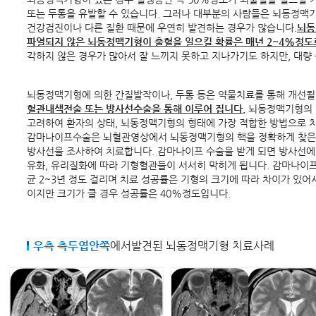
또는 두통을 유발할 수 있습니다. 그러나 대부분의 사람들은 뇌동정맥기
건강검진이나 다른 질환 때문에 우연히 발견하는 경우가 많습니다.
뇌동
파열되지 않은 뇌동정맥기형이 출혈을 일으킬 확률은 매년 2~4%정도
각하지 않은 경우가 많아서 잘 느끼지 못하고 지나가기도 하지만, 대량
뇌동정맥기형에 의한 간질발작이나, 두통 등은 약물치료를 통해 개선될
혈관내색전술 또는 방사선수술을 통해 이루어 집니다.
뇌동정맥기형의 
고려하여 환자의 상태, 뇌동정맥기형의 형태에 가장 적합한 방법으로 
감마나이프수술은 뇌혈관영상에서 뇌동정맥기형의 핵을 정확하게 찾은 후
방사선을 조사하여 치료합니다. 감마나이프 수술을 받게 되면 방사선에
유화, 유리질화에 따라 기형혈관들이 서서히 막히게 됩니다. 감마나이프
균 2~3년 정도 걸리며 치료 성공률은 기형의 크기에 따라 차이가 있어
이지만 크기가 클 경우 성공률은 40%정도입니다.
우측 측두엽안쪽
에서발견된 뇌동정맥기형 치료사례