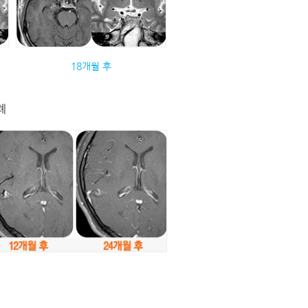
18개월 후
례